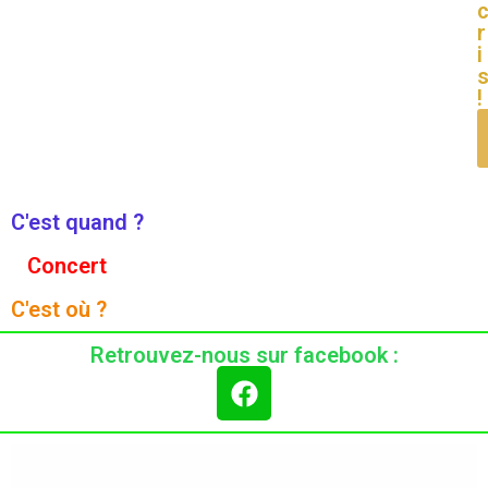
r
i
!
C'est quand ?
Concert
C'est où ?
Retrouvez-nous sur facebook :